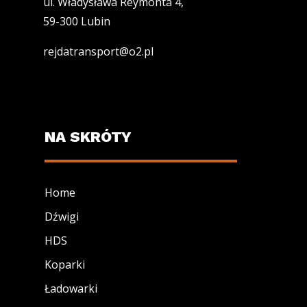
ul. Władysława Reymonta 4,
59-300 Lubin
rejdatransport@o2.pl
NA SKRÓTY
Home
Dźwigi
HDS
Koparki
Ładowarki