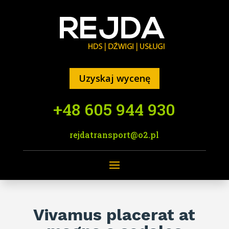
Uzyskaj wycenę
+48 605 944 930
rejdatransport@o2.pl
Vivamus placerat at