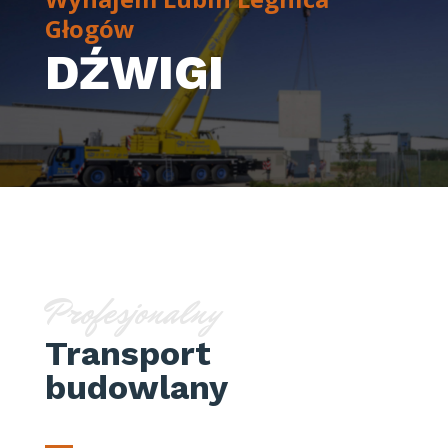
Głogów
DŹWIGI
Profesjonalny
Transport
budowlany