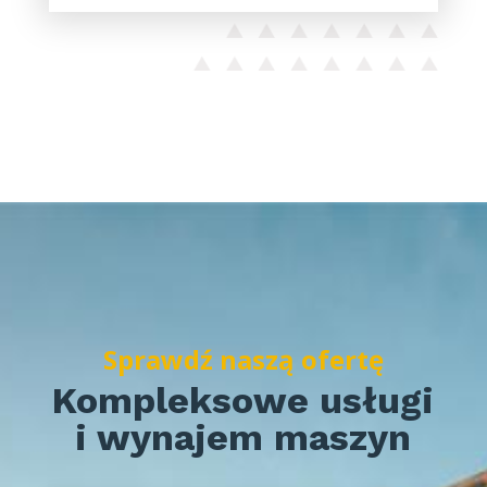
Sprawdź naszą ofertę
Kompleksowe usługi
i wynajem maszyn