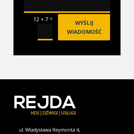
=
12 + 7
WYŚLIJ
WIADOMOŚĆ
ul. Władysława Reymonta 4,